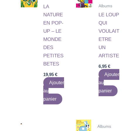
Albums
LA
NATURE
LE LOUP
EN POP-
QUI
UP – LE
VOULAIT
MONDE
ETRE
DES
UN
PETITES
ARTISTE
BETES
6,95
€
19,95
€
Ajouter
Ajouter
au
au
panier
panier
Albums