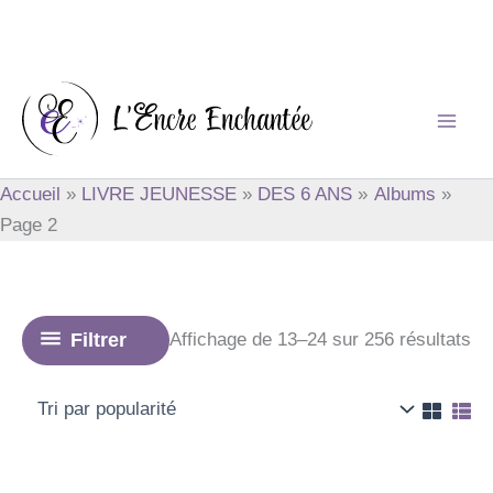
Aller
au
contenu
Accueil
LIVRE JEUNESSE
DES 6 ANS
Albums
Page 2
Tri
Filtrer
Affichage de 13–24 sur 256 résultats
pa
po