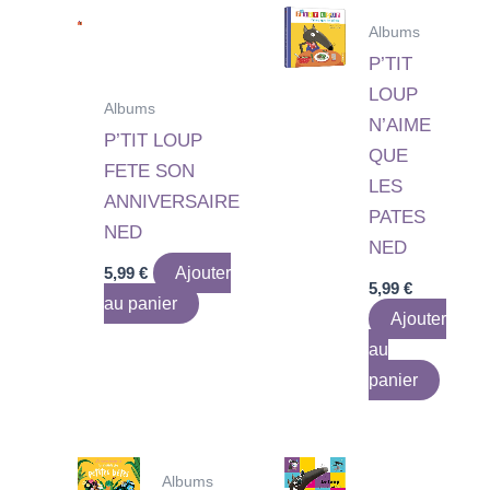
Albums
P’TIT
LOUP
Albums
N’AIME
P’TIT LOUP
QUE
FETE SON
LES
ANNIVERSAIRE
PATES
NED
NED
5,99
€
Ajouter
5,99
€
au panier
Ajouter
au
panier
Albums