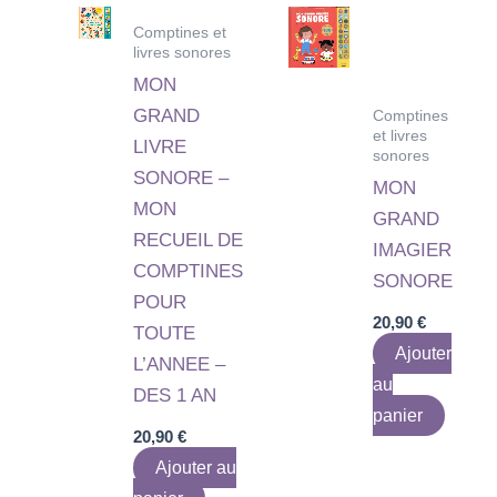
Comptines et
livres sonores
MON
GRAND
Comptines
et livres
LIVRE
sonores
SONORE –
MON
MON
GRAND
RECUEIL DE
IMAGIER
COMPTINES
SONORE
POUR
20,90
€
TOUTE
Ajouter
L’ANNEE –
au
DES 1 AN
panier
20,90
€
Ajouter au