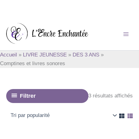
Aller
au
contenu
Accueil
LIVRE JEUNESSE
DES 3 ANS
Comptines et livres sonores
Tri
Filtrer
3 résultats affichés
pa
po