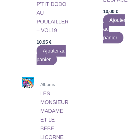
P’TIT DODO
10,00
€
AU
Ajouter
POULAILLER
au
– VOL19
panier
10,95
€
Ajouter au
panier
Albums
LES
MONSIEUR
MADAME
ET LE
BEBE
LICORNE