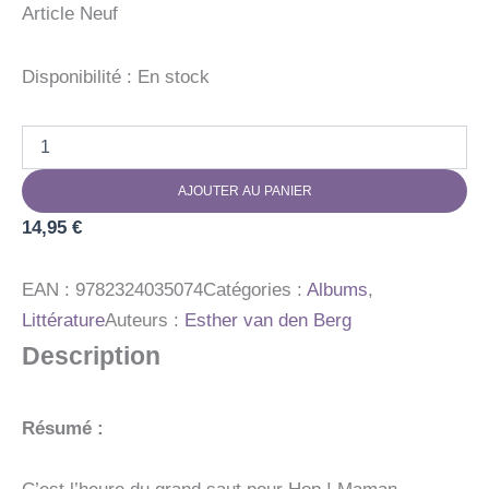
Article Neuf
Disponibilité :
En stock
quantité
de
PREMIER
AJOUTER AU PANIER
JOUR
DE
14,95
€
PISCINE
EAN :
9782324035074
Catégories :
Albums
,
Littérature
Auteurs :
Esther van den Berg
Description
Résumé :