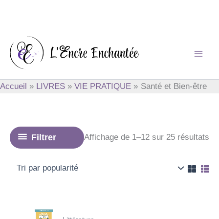
Aller
au
contenu
Accueil
LIVRES
VIE PRATIQUE
Santé et Bien-être
Tri
Filtrer
Affichage de 1–12 sur 25 résultats
pa
po