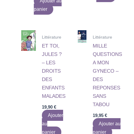
Ajouter au
panier
Littérature
Littérature
ET TOI,
MILLE
JULES ?
QUESTIONS
– LES
A MON
DROITS
GYNECO –
DES
DES
ENFANTS
REPONSES
MALADES
SANS
TABOU
19,90
€
Ajouter
19,95
€
au
Ajouter au
panier
panier