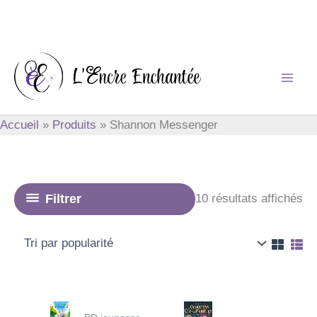
Aller
au
contenu
Accueil
Produits
Shannon Messenger
Tri
Filtrer
10 résultats affichés
pa
po