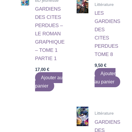
BD jeunesse
Littérature
GARDIENS
LES
DES CITES
GARDIENS
PERDUES –
DES
LE ROMAN
CITES
GRAPHIQUE
PERDUES
– TOME 1
TOME 8
PARTIE 1
9,50
€
17,00
€
Ajouter
Ajouter au
au panier
panier
Littérature
GARDIENS
DES