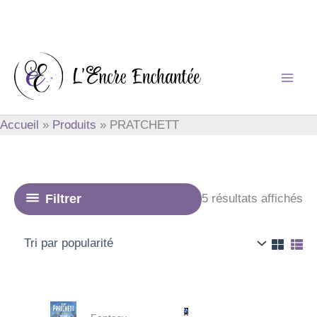
Aller
au
contenu
Accueil
Produits
PRATCHETT
Tri
Filtrer
5 résultats affichés
pa
po