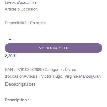
Livres d'occasion
Article d’Occasion
Disponibilité :
En stock
quantité
de
LES
AJOUTER AU PANIER
MISERABLES
-
2,20
€
(TEXTE
ABREGE)
EAN :
9791035826857
Catégorie :
Livres
d'occasion
Auteurs :
Victor Hugo
,
Virginie Manouguian
Description
Description :