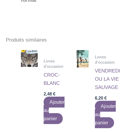
format
Produits similaires
Livres
Livres
d'occasion
d'occasion
VENDREDI
CROC-
OU LA VIE
BLANC
SAUVAGE
2,48
€
6,20
€
Ajouter
Ajouter
au
au
panier
panier