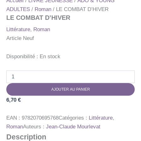
Accueil
/
LIVRE JEUNESSE
/
ADO & YOUNG
ADULTES
/
Roman
/ LE COMBAT D’HIVER
LE COMBAT D’HIVER
Littérature
,
Roman
Article Neuf
Disponibilité :
En stock
quantité
de
LE
AJOUTER AU PANIER
COMBAT
D'HIVER
6,70
€
EAN :
9782070695768
Catégories :
Littérature
,
Roman
Auteurs :
Jean-Claude Mourlevat
Description