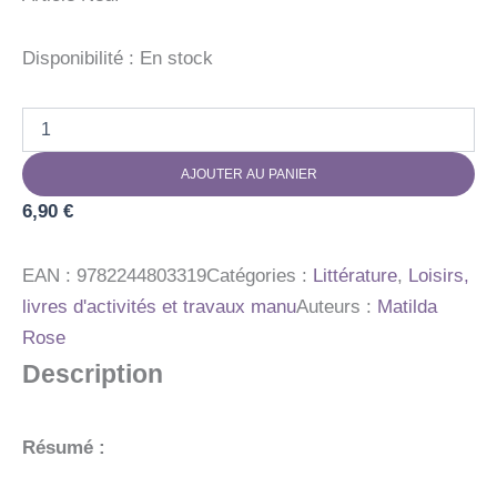
Disponibilité :
En stock
quantité
de
LIVRE
AJOUTER AU PANIER
JEUX
1000
6,90
€
PERSO
A
TROUVE
EAN :
9782244803319
Catégories :
Littérature
,
Loisirs,
livres d'activités et travaux manu
Auteurs :
Matilda
Rose
Description
Résumé :