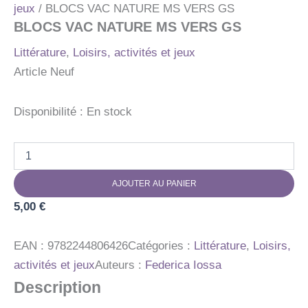
jeux
/ BLOCS VAC NATURE MS VERS GS
BLOCS VAC NATURE MS VERS GS
Littérature
,
Loisirs, activités et jeux
Article Neuf
Disponibilité :
En stock
quantité
de
BLOCS
AJOUTER AU PANIER
VAC
NATURE
5,00
€
MS
VERS
GS
EAN :
9782244806426
Catégories :
Littérature
,
Loisirs,
activités et jeux
Auteurs :
Federica Iossa
Description