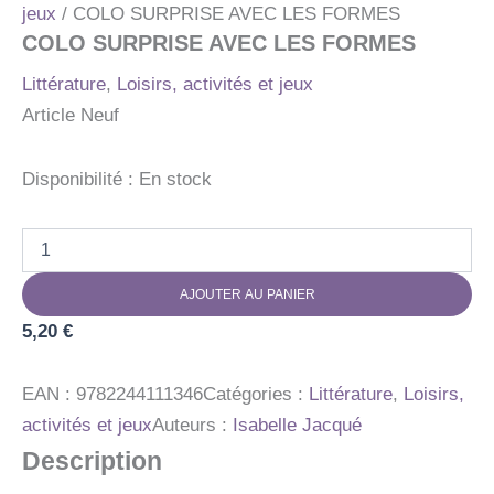
jeux
/ COLO SURPRISE AVEC LES FORMES
COLO SURPRISE AVEC LES FORMES
Littérature
,
Loisirs, activités et jeux
Article Neuf
Disponibilité :
En stock
quantité
de
COLO
AJOUTER AU PANIER
SURPRISE
AVEC
5,20
€
LES
FORMES
EAN :
9782244111346
Catégories :
Littérature
,
Loisirs,
activités et jeux
Auteurs :
Isabelle Jacqué
Description