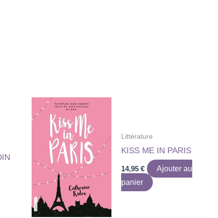
Littérature
KISS ME IN PARIS
DIN
14,95
€
Ajouter au
panier