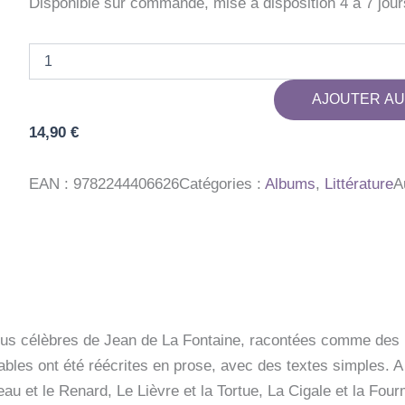
Disponible sur commande, mise à disposition 4 à 7 jour
quantité
de
LIVRE
AJOUTER AU
LA
FONTAINE
14,90
€
RACONTE
ENF.
EAN :
9782244406626
Catégories :
Albums
,
Littérature
A
lus célèbres de Jean de La Fontaine, racontées comme des hi
fables ont été réécrites en prose, avec des textes simples. A 
eau et le Renard, Le Lièvre et la Tortue, La Cigale et la Fou