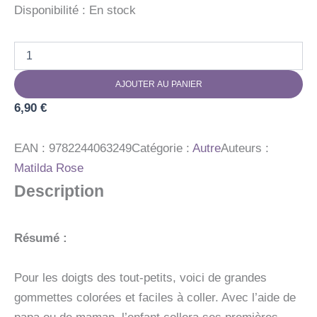
Disponibilité :
En stock
quantité
de
GOMMETTES
AJOUTER AU PANIER
PTES
MAINS
6,90
€
CAMIONS
EAN :
9782244063249
Catégorie :
Autre
Auteurs :
Matilda Rose
Description
Résumé :
Pour les doigts des tout-petits, voici de grandes
gommettes colorées et faciles à coller. Avec l’aide de