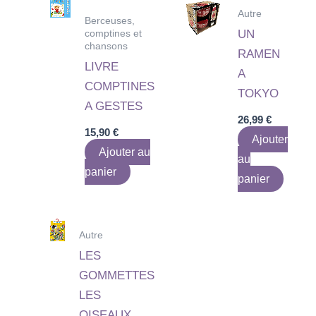
Autre
Berceuses,
comptines et
UN
chansons
RAMEN
LIVRE
A
COMPTINES
TOKYO
A GESTES
26,99
€
15,90
€
Ajouter
Ajouter au
au
panier
panier
Autre
LES
GOMMETTES
LES
OISEAUX