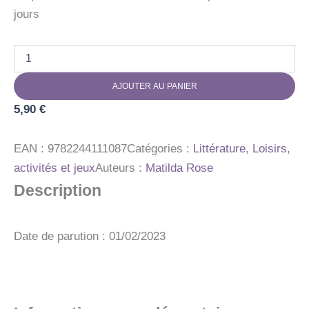
jours
quantité
de
100
AJOUTER AU PANIER
IMAGES
A
5,90
€
COLORIER
LICORNES
EAN :
9782244111087
Catégories :
Littérature
,
Loisirs,
activités et jeux
Auteurs :
Matilda Rose
Description
Date de parution : 01/02/2023