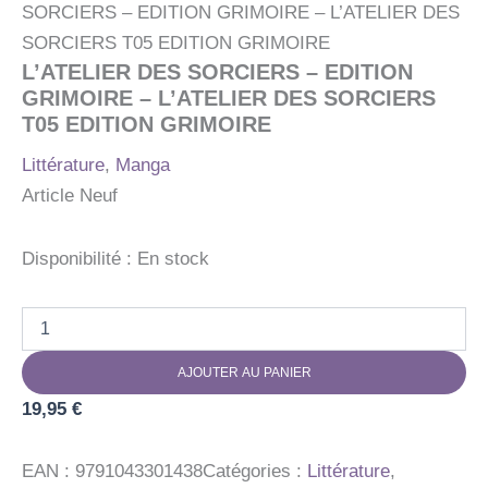
SORCIERS – EDITION GRIMOIRE – L’ATELIER DES
SORCIERS T05 EDITION GRIMOIRE
L’ATELIER DES SORCIERS – EDITION
GRIMOIRE – L’ATELIER DES SORCIERS
T05 EDITION GRIMOIRE
Littérature
,
Manga
Article Neuf
Disponibilité :
En stock
quantité
de
L'ATELIER
AJOUTER AU PANIER
DES
SORCIERS
19,95
€
-
EDITION
GRIMOIRE
EAN :
9791043301438
Catégories :
Littérature
,