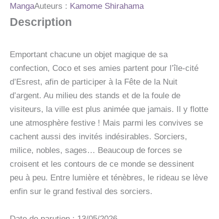
-
Manga
Auteurs :
Kamome Shirahama
L'ATELIER
Description
DES
SORCIERS
T05
EDITION
Emportant chacune un objet magique de sa
GRIMOIRE
confection, Coco et ses amies partent pour l’île-cité
d’Esrest, afin de participer à la Fête de la Nuit
d’argent. Au milieu des stands et de la foule de
visiteurs, la ville est plus animée que jamais. Il y flotte
une atmosphère festive ! Mais parmi les convives se
cachent aussi des invités indésirables. Sorciers,
milice, nobles, sages… Beaucoup de forces se
croisent et les contours de ce monde se dessinent
peu à peu. Entre lumière et ténèbres, le rideau se lève
enfin sur le grand festival des sorciers.
Date de parution : 13/05/2026