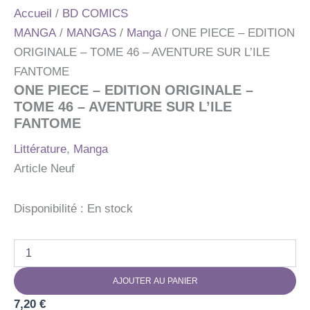
Accueil
/
BD COMICS
MANGA
/
MANGAS
/
Manga
/ ONE PIECE – EDITION
ORIGINALE – TOME 46 – AVENTURE SUR L’ILE
FANTOME
ONE PIECE – EDITION ORIGINALE –
TOME 46 – AVENTURE SUR L’ILE
FANTOME
Littérature
,
Manga
Article Neuf
Disponibilité :
En stock
quantité
de
ONE
AJOUTER AU PANIER
PIECE
-
7,20
€