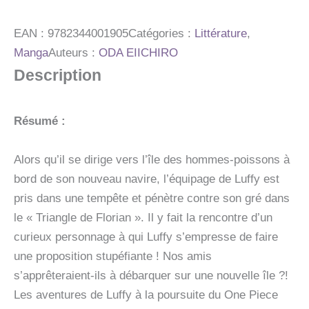
EDITION
ORIGINALE
-
EAN :
9782344001905
Catégories :
Littérature
,
TOME
Manga
Auteurs :
ODA EIICHIRO
46
Description
-
AVENTURE
SUR
L'ILE
Résumé :
FANTOME
Alors qu’il se dirige vers l’île des hommes-poissons à
bord de son nouveau navire, l’équipage de Luffy est
pris dans une tempête et pénètre contre son gré dans
le « Triangle de Florian ». Il y fait la rencontre d’un
curieux personnage à qui Luffy s’empresse de faire
une proposition stupéfiante ! Nos amis
s’apprêteraient-ils à débarquer sur une nouvelle île ?!
Les aventures de Luffy à la poursuite du One Piece