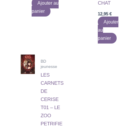
CHAT
Ajouter au
panier
12,95
€
Ajouter
au
panier
BD
jeunesse
LES
CARNETS
DE
CERISE
T01 – LE
ZOO
PETRIFIE