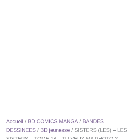
Accueil
/
BD COMICS MANGA
/
BANDES
DESSINEES
/
BD jeunesse
/ SISTERS (LES) – LES
SISTERS – TOME 18 – TU VEUX MA PHOTO ?