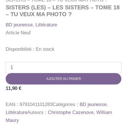
SISTERS (LES) – LES SISTERS – TOME 18
– TU VEUX MA PHOTO ?
BD jeunesse
,
Littérature
Article Neuf
Disponibilité :
En stock
quantité
de
SISTERS
AJOUTER AU PANIER
(LES)
-
11,90
€
LES
SISTERS
-
EAN :
9791041101283
Catégories :
BD jeunesse
,
TOME
Littérature
Auteurs :
Christophe Cazenove
,
William
18
Maury
-
TU