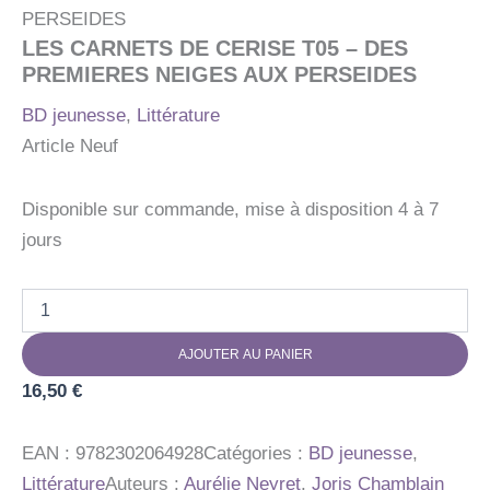
PERSEIDES
LES CARNETS DE CERISE T05 – DES
PREMIERES NEIGES AUX PERSEIDES
BD jeunesse
,
Littérature
Article Neuf
Disponible sur commande, mise à disposition 4 à 7
jours
quantité
de
LES
AJOUTER AU PANIER
CARNETS
DE
16,50
€
CERISE
T05
-
EAN :
9782302064928
Catégories :
BD jeunesse
,
DES
Littérature
Auteurs :
Aurélie Neyret
,
Joris Chamblain