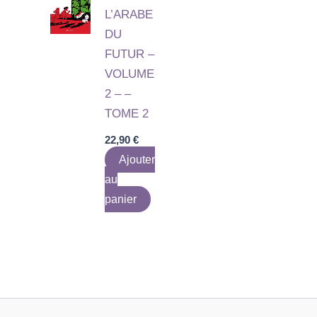
L’ARABE
DU
FUTUR –
VOLUME
2 – –
TOME 2
22,90
€
Ajouter
au
panier