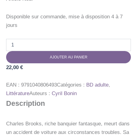
Disponible sur commande, mise à disposition 4 à 7
jours
quantité
de
KARL
AJOUTER AU PANIER
22,00
€
EAN :
9791040806493
Catégories :
BD adulte
,
Littérature
Auteurs :
Cyril Bonin
Description
Charles Brooks, riche banquier fantasque, meurt dans
un accident de voiture aux circonstances troubles. Sa