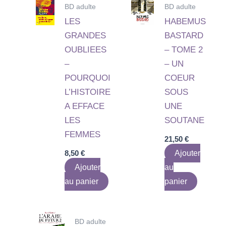
BD adulte
BD adulte
LES
HABEMUS
GRANDES
BASTARD
OUBLIEES
– TOME 2
–
– UN
POURQUOI
COEUR
L’HISTOIRE
SOUS
A EFFACE
UNE
LES
SOUTANE
FEMMES
21,50
€
8,50
€
Ajouter
Ajouter
au
au panier
panier
BD adulte