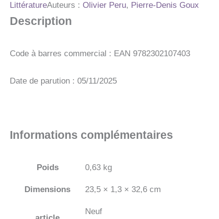
T01
Littérature
Auteurs :
Olivier Peru
,
Pierre-Denis Goux
-
Description
LA
SEVE,
LE
SANG,
Code à barres commercial : EAN 9782302107403
LES
LARMES
-
Date de parution : 05/11/2025
VOL01
Informations complémentaires
Poids
0,63 kg
Dimensions
23,5 × 1,3 × 32,6 cm
Neuf
article