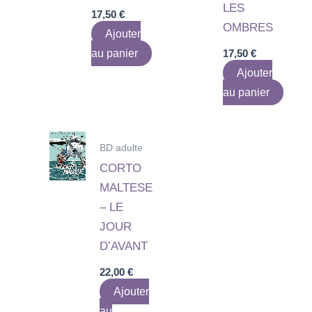
LES
17,50
€
OMBRES
Ajouter
au panier
17,50
€
Ajouter
au panier
BD adulte
CORTO
MALTESE
– LE
JOUR
D’AVANT
22,00
€
Ajouter
au