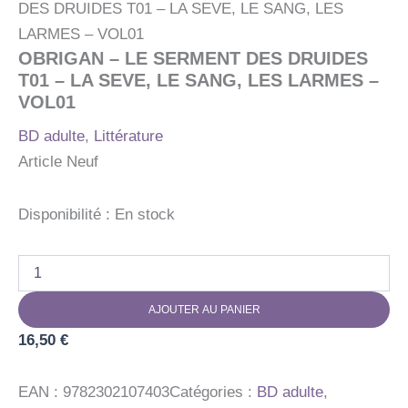
DES DRUIDES T01 – LA SEVE, LE SANG, LES
LARMES – VOL01
OBRIGAN – LE SERMENT DES DRUIDES
T01 – LA SEVE, LE SANG, LES LARMES –
VOL01
BD adulte
,
Littérature
Article Neuf
Disponibilité :
En stock
quantité
de
OBRIGAN
AJOUTER AU PANIER
-
LE
16,50
€
SERMENT
DES
DRUIDES
EAN :
9782302107403
Catégories :
BD adulte
,