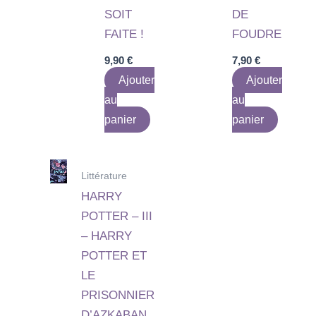
SOIT
DE
FAITE !
FOUDRE
9,90
€
7,90
€
Ajouter
Ajouter
au
au
panier
panier
Littérature
HARRY
POTTER – III
– HARRY
POTTER ET
LE
PRISONNIER
D’AZKABAN