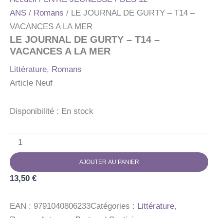
ANS
/
Romans
/ LE JOURNAL DE GURTY – T14 –
VACANCES A LA MER
LE JOURNAL DE GURTY – T14 –
VACANCES A LA MER
Littérature
,
Romans
Article Neuf
Disponibilité :
En stock
quantité
de
LE
AJOUTER AU PANIER
JOURNAL
DE
13,50
€
GURTY
-
T14
EAN :
9791040806233
Catégories :
Littérature
,
-