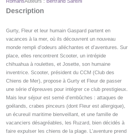
Romans
Auteurs :
Bertrand Santini
VACANCES
Description
A
LA
MER
Gurty, Fleur et leur humain Gaspard partent en
vacances à la mer, où ils découvrent un nouveau
monde rempli d’odeurs alléchantes et d’aventures. Sur
place, elles rencontrent Scooter, un intrépide
chihuahua à roulettes, et Josette, son humaine
inventrice. Scooter, président du CCM (Club des
Chiens de Mer), propose à Gurty et Fleur de passer
une série d’épreuves pour intégrer ce club prestigieux.
Mais leur séjour est semé d’embûches : attaques de
goélands, crabes pinceurs (dont Fleur est allergique),
un écureuil maritime bienveillant, et une famille de
vacanciers désagréables, les Ruzard, bien décidés à
faire expulser les chiens de la plage. L’aventure prend