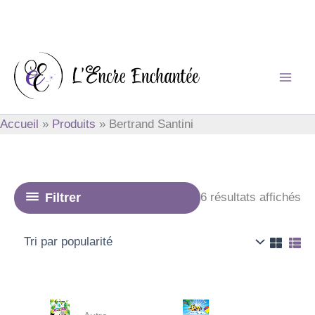
Aller
au
contenu
Accueil
Produits
Bertrand Santini
Tri
Filtrer
6 résultats affichés
pa
po