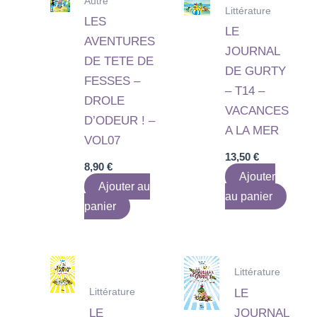
Autre
Littérature
LES
LE
AVENTURES
JOURNAL
DE TETE DE
DE GURTY
FESSES –
– T14 –
DROLE
VACANCES
D’ODEUR ! –
A LA MER
VOL07
13,50
€
8,90
€
Ajouter
Ajouter au
au panier
panier
Littérature
Littérature
LE
LE
JOURNAL