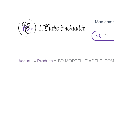
Aller
Mon comp
au
contenu
Recherche
de
produits
Accueil
Produits
BD MORTELLE ADELE, TOME 