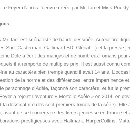
 Le Feyer d’après l’oeuvre créée par Mr Tan et Miss Prickly
ues :
s Mr Tan, est scénariste de bande dessinée. Auteur prolifiqu
es Sud, Casterman, Gallimard BD, Glénat…) et la presse je
toine Dole a écrit des mangas et de nombreux romans pour a
esquels il a remporté de multiples prix. Il est aussi connu co
ïne au caractère bien trempé quand il avait 14 ans. L’occasio
uestion de la norme et des différences, entre impertinence e
e personnage d’Adèle, façonné son caractère, et fut le prem
Feyer a rejoint l’aventure « Mortelle Adèle » en 2014, en dev
t la dessinatrice des sept premiers tomes de la série). Ell
 avant de se tourner vers les livres jeunesse en France et à
laborations prestigieuses avec Hallmark, HarperCollins, Matte