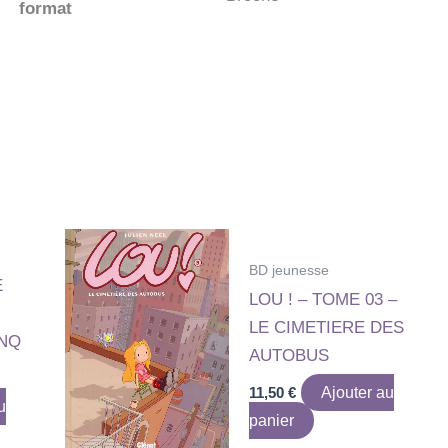
format
BD jeunesse
E
LOU ! – TOME 03 –
LE CIMETIERE DES
INQ
AUTOBUS
11,50
€
Ajouter au
u
panier