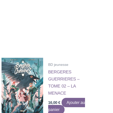
BD jeunesse
BERGERES
GUERRIERES –
TOME 02 – LA
MENACE
16,00
€
Ajouter au
panier