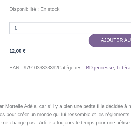
Disponibilité :
En stock
quantité
de
BD
AJOUTER AU
MORTELLE
ADELE,
12,00
€
TOME
18
-
EAN :
9791036333392
Catégories :
BD jeunesse
,
Littéra
TOI,
JE
TE
ZUT
!
 Mortelle Adèle, car s’il y a bien une petite fille décidée à n
ues pour créer un monde qui lui ressemble et les règlements 
 ne change pas : Adèle a toujours le temps pour une bêtise 