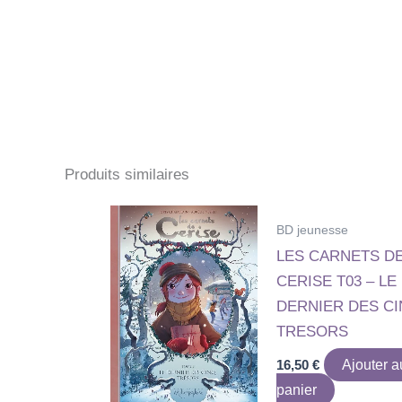
Produits similaires
BD jeunesse
LES CARNETS D
CERISE T03 – LE
DERNIER DES C
TRESORS
16,50
€
Ajouter a
panier