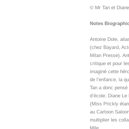
© Mr Tan et Diane
Notes Biographiq
Antoine Dole, alia
(chez Bayard, Act
Milan Presse). An
critique et pour l
imaginé cette héro
de l’enfance, la q
Tan a donc pensé l
d’école. Diane Le 
(Miss Prickly étan
au Cartoon Saloon,
multiplier les col
Mile…