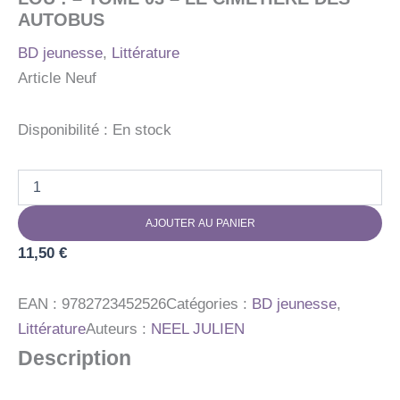
AUTOBUS
BD jeunesse
,
Littérature
Article Neuf
Disponibilité :
En stock
quantité
de
LOU
AJOUTER AU PANIER
!
-
11,50
€
TOME
03
-
EAN :
9782723452526
Catégories :
BD jeunesse
,
LE
Littérature
Auteurs :
NEEL JULIEN
CIMETIERE
Description
DES
AUTOBUS