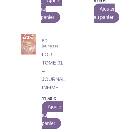
Ajouter
8,00
€
au
Ajouter
panier
au panier
BD
jeunesse
LOU ! –
TOME 01
–
JOURNAL
INFIME
11,50
€
Ajouter
au
panier