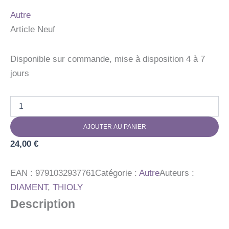
Autre
Article Neuf
Disponible sur commande, mise à disposition 4 à 7
jours
quantité
de
LA
AJOUTER AU PANIER
CRUE
24,00
€
EAN :
9791032937761
Catégorie :
Autre
Auteurs :
DIAMENT
,
THIOLY
Description