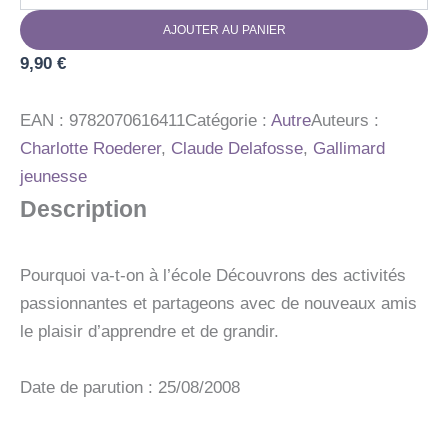
L'ECOLE
AJOUTER AU PANIER
MATERNELLE
9,90
€
EAN :
9782070616411
Catégorie :
Autre
Auteurs :
Charlotte Roederer
,
Claude Delafosse
,
Gallimard
jeunesse
Description
Pourquoi va-t-on à l’école Découvrons des activités
passionnantes et partageons avec de nouveaux amis
le plaisir d’apprendre et de grandir.
Date de parution : 25/08/2008