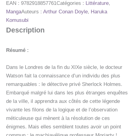
-
EAN :
9782918857761
Catégories :
Littérature
,
ONE-
Manga
Auteurs :
Arthur Conan Doyle
,
Haruka
SHOT
Komusubi
-
LES
Description
ENQUETES
DE
SHERLOCK
Résumé :
HOLMES
Dans le Londres de la fin du XIXe siècle, le docteur
Watson fait la connaissance d’un individu des plus
remarquables : le détective privé Sherlock Holmes.
Embarqué malgré lui dans les plus étranges enquêtes
de la ville, il apprendra aux côtés de cette légende
vivante les filons de la logique et de l’observation
méticuleuse qui mènent à la résolution de ces
énigmes. Mais elles semblent toutes avoir un point
commun : le machiavélique professeur Moriarty !