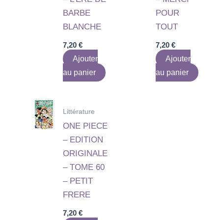
BARBE
POUR
BLANCHE
TOUT
7,20
€
7,20
€
Ajouter
Ajouter
au panier
au panier
Littérature
ONE PIECE
– EDITION
ORIGINALE
– TOME 60
– PETIT
FRERE
7,20
€