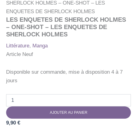
SHERLOCK HOLMES – ONE-SHOT – LES
ENQUETES DE SHERLOCK HOLMES
LES ENQUETES DE SHERLOCK HOLMES
– ONE-SHOT – LES ENQUETES DE
SHERLOCK HOLMES
Littérature
,
Manga
Article Neuf
Disponible sur commande, mise à disposition 4 à 7
jours
quantité
de
LES
AJOUTER AU PANIER
ENQUETES
DE
9,90
€
SHERLOCK
HOLMES