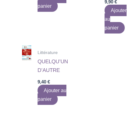
9,90
€
panier
Ajouter
au
panier
Littérature
QUELQU’UN
D’AUTRE
9,40
€
Ajouter au
panier