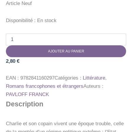
Article Neuf
Disponibilité :
En stock
quantité
de
MATIN
AJOUTER AU PANIER
BRUN
2,80
€
EAN :
9782841160297
Catégories :
Littérature
,
Romans francophones et étrangers
Auteurs :
PAVLOFF FRANCK
Description
Charlie et son copain vivent une époque trouble, celle
de la montée d’un régime politique extrême : l’Etat