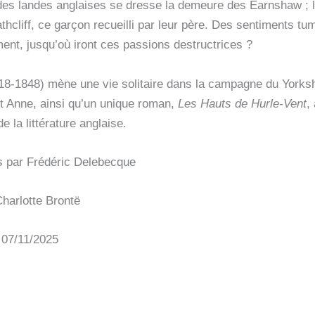
des landes anglaises se dresse la demeure des Earnshaw ; là
cliff, ce garçon recueilli par leur père. Des sentiments tu
ment, jusqu’où iront ces passions destructrices ?
8-1848) mène une vie solitaire dans la campagne du Yorkshi
t Anne, ainsi qu’un unique roman,
Les Hauts de Hurle-Vent
,
 la littérature anglaise.
is par Frédéric Delebecque
harlotte Brontë
 07/11/2025