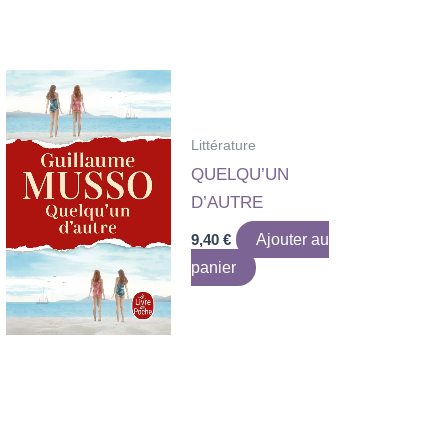
Littérature
QUELQU’UN
D’AUTRE
9,40
€
Ajouter au
panier