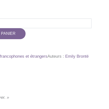
 PANIER
rancophones et étrangers
Auteurs :
Emily Brontë
er. »