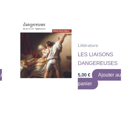
Littérature
LES LIAISONS
DANGEREUSES
u
5,00
€
Ajouter au
panier