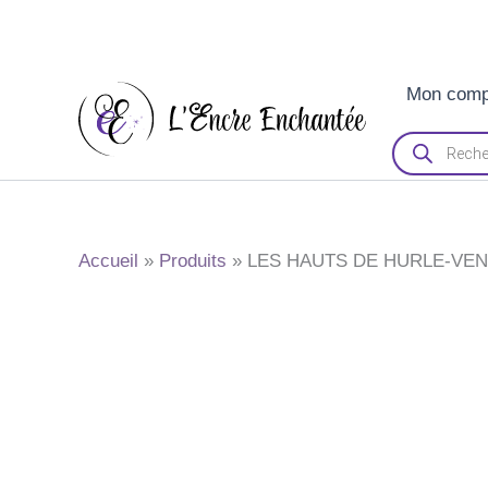
Aller
Mon comp
au
contenu
Recherche
de
produits
Accueil
Produits
LES HAUTS DE HURLE-VE