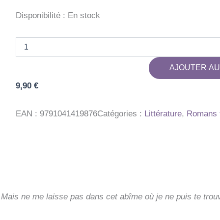
Disponibilité :
En stock
quantité
de
LES
AJOUTER AU
HAUTS
DE
9,90
€
HURLE-
VENT
EAN :
9791041419876
Catégories :
Littérature
,
Romans f
 Mais ne me laisse pas dans cet abîme où je ne puis te trouv