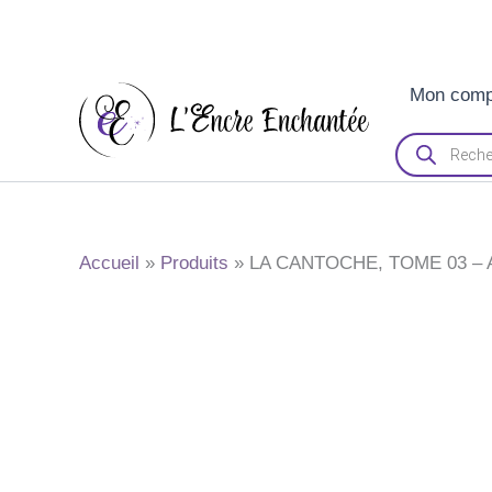
Aller
Mon comp
au
contenu
Recherche
de
produits
Accueil
Produits
LA CANTOCHE, TOME 03 