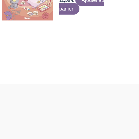
11,50
€
Ajouter au
panier