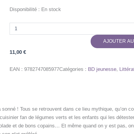
Disponibilité :
En stock
quantité
de
LA
AJOUTER AU
CANTOCHE,
TOME
11,00
€
03
-
A
EAN :
9782747085977
Catégories :
BD jeunesse
,
Littéra
CONSOMMER
SANS
MODERATION
a sonné ! Tous se retrouvent dans ce lieu mythique, qu’on c
cuisinier fan de légumes verts et les enfants qui les détesten
golade et de bons copains… Et même quand on y est pas, on e