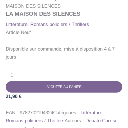
MAISON DES SILENCES
LA MAISON DES SILENCES
Littérature
,
Romans policiers / Thrillers
Article Neuf
Disponible sur commande, mise à disposition 4 à 7
jours
quantité
de
LA
AJOUTER AU PANIER
MAISON
DES
21,90
€
SILENCES
EAN :
9782702194324
Catégories :
Littérature
,
Romans policiers / Thrillers
Auteurs :
Donato Carrisi