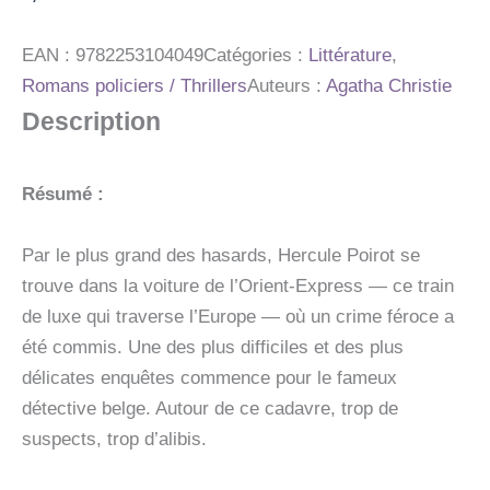
L'ORIENT-
EXPRESS
(NOUVELLE
EAN :
9782253104049
Catégories :
Littérature
,
TRADUCTION
Romans policiers / Thrillers
Auteurs :
Agatha Christie
REVISEE)
Description
Résumé :
Par le plus grand des hasards, Hercule Poirot se
trouve dans la voiture de l’Orient-Express — ce train
de luxe qui traverse l’Europe — où un crime féroce a
été commis. Une des plus difficiles et des plus
délicates enquêtes commence pour le fameux
détective belge. Autour de ce cadavre, trop de
suspects, trop d’alibis.