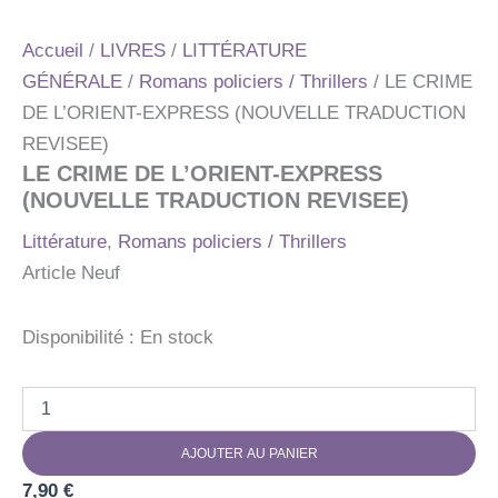
Accueil
/
LIVRES
/
LITTÉRATURE
GÉNÉRALE
/
Romans policiers / Thrillers
/ LE CRIME
DE L’ORIENT-EXPRESS (NOUVELLE TRADUCTION
REVISEE)
LE CRIME DE L’ORIENT-EXPRESS
(NOUVELLE TRADUCTION REVISEE)
Littérature
,
Romans policiers / Thrillers
Article Neuf
Disponibilité :
En stock
quantité
de
LE
AJOUTER AU PANIER
CRIME
DE
7,90
€