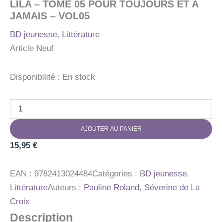
LILA – TOME 05 POUR TOUJOURS ET A
JAMAIS – VOL05
BD jeunesse
,
Littérature
Article Neuf
Disponibilité :
En stock
quantité
de
LILA
AJOUTER AU PANIER
-
TOME
15,95
€
05
POUR
TOUJOURS
EAN :
9782413024484
Catégories :
BD jeunesse
,
ET
Littérature
Auteurs :
Pauline Roland
,
Séverine de La
A
Croix
JAMAIS
-
Description