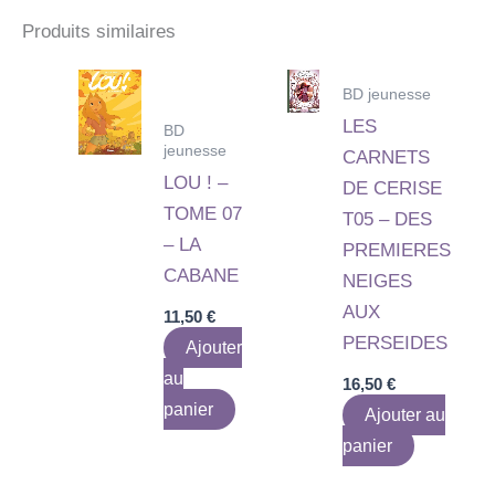
Produits similaires
BD jeunesse
LES
BD
jeunesse
CARNETS
LOU ! –
DE CERISE
TOME 07
T05 – DES
– LA
PREMIERES
CABANE
NEIGES
AUX
11,50
€
PERSEIDES
Ajouter
au
16,50
€
panier
Ajouter au
panier