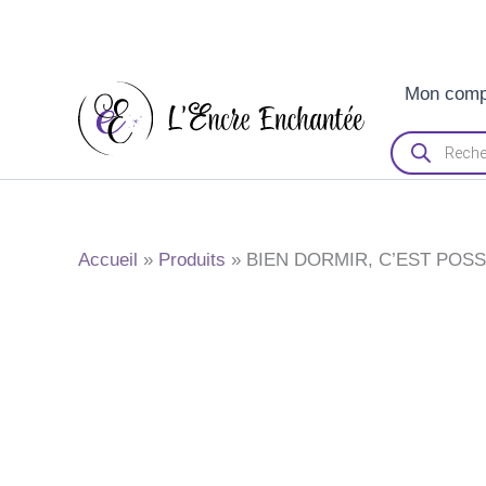
Aller
Mon comp
au
contenu
Recherche
de
produits
Accueil
Produits
BIEN DORMIR, C’EST POS