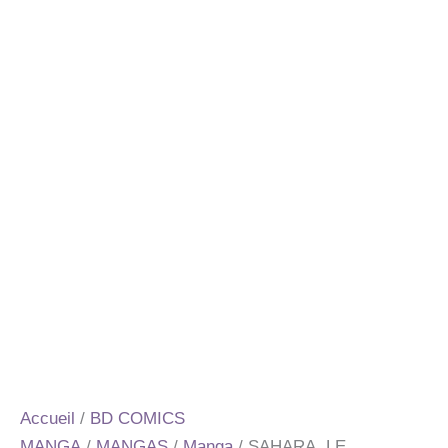
Accueil
/
BD COMICS
MANGA
/
MANGAS
/
Manga
/ SAHARA, LE