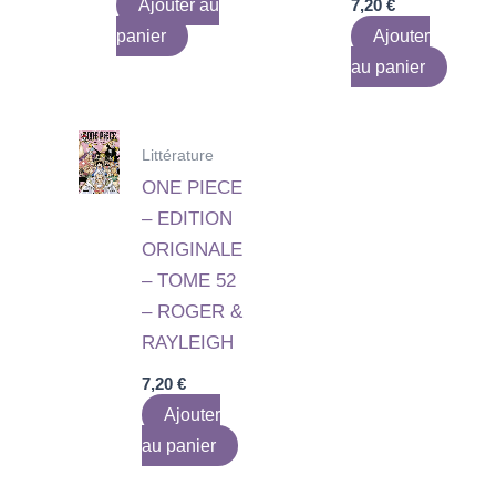
Ajouter au
7,20
€
panier
Ajouter
au panier
Littérature
ONE PIECE
– EDITION
ORIGINALE
– TOME 52
– ROGER &
RAYLEIGH
7,20
€
Ajouter
au panier