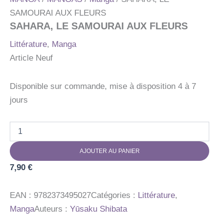
SAMOURAI AUX FLEURS
SAHARA, LE SAMOURAI AUX FLEURS
Littérature
,
Manga
Article Neuf
Disponible sur commande, mise à disposition 4 à 7
jours
quantité
de
SAHARA,
AJOUTER AU PANIER
LE
SAMOURAI
7,90
€
AUX
FLEURS
EAN :
9782373495027
Catégories :
Littérature
,
Manga
Auteurs :
Yūsaku Shibata