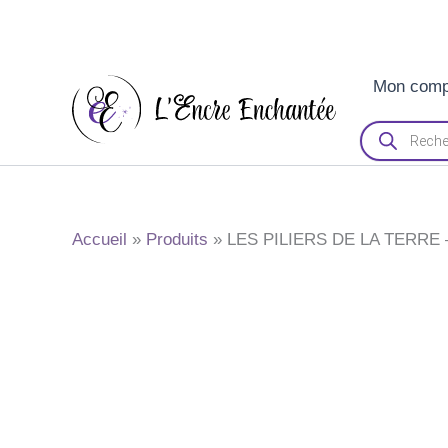
Aller
Mon comp
au
contenu
Recherche
de
produits
Accueil
Produits
LES PILIERS DE LA TERRE 