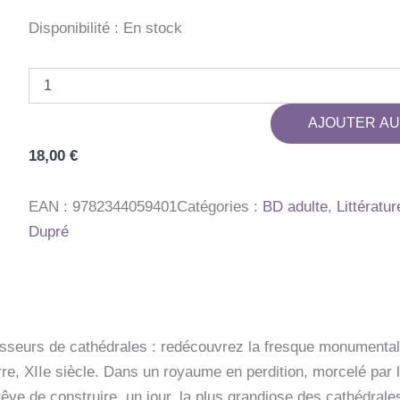
Disponibilité :
En stock
quantité
de
LES
AJOUTER AU
PILIERS
DE
18,00
€
LA
TERRE
-
EAN :
9782344059401
Catégories :
BD adulte
,
Littératur
TOME
Dupré
02
-
LE
FEU
DE
DIEU
sseurs de cathédrales : redécouvrez la fresque monumental
re, XIIe siècle. Dans un royaume en perdition, morcelé par l
 rêve de construire, un jour, la plus grandiose des cathédr