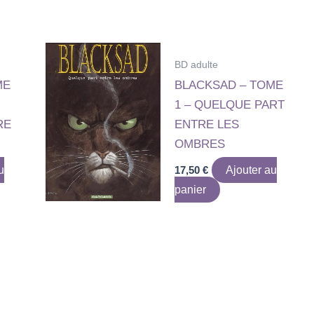
BD adulte
ME
BLACKSAD – TOME
1 – QUELQUE PART
RE
ENTRE LES
OMBRES
u
17,50
€
Ajouter au
panier