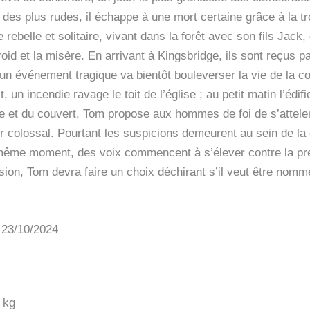
 des plus rudes, il échappe à une mort certaine grâce à la tr
rebelle et solitaire, vivant dans la forêt avec son fils Jac
roid et la misère. En arrivant à Kingsbridge, ils sont reçus p
s un événement tragique va bientôt bouleverser la vie de la 
, un incendie ravage le toit de l’église ; au petit matin l’édi
 et du couvert, Tom propose aux hommes de foi de s’atteler à
er colossal. Pourtant les suspicions demeurent au sein de l
même moment, des voix commencent à s’élever contre la prés
ion, Tom devra faire un choix déchirant s’il veut être nomm
: 23/10/2024
 kg