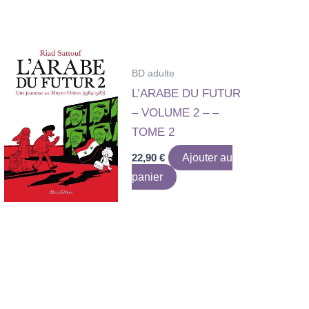
BD adulte
L’ARABE DU FUTUR
– VOLUME 2 – –
TOME 2
22,90
€
Ajouter au
panier