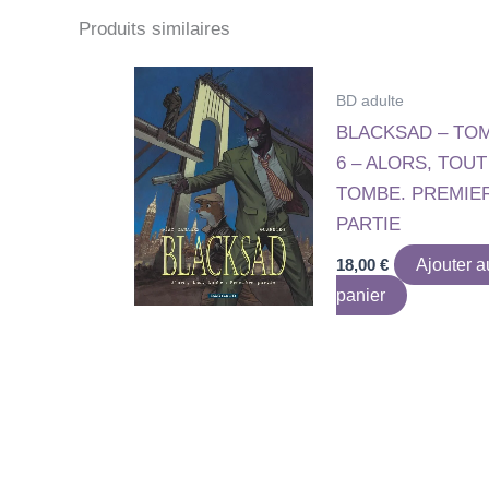
Produits similaires
BD adulte
BLACKSAD – TO
6 – ALORS, TOUT
TOMBE. PREMIE
PARTIE
18,00
€
Ajouter a
panier