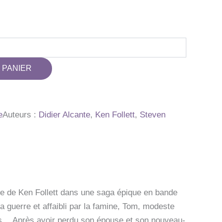
 PANIER
e
Auteurs :
Didier Alcante
,
Ken Follett
,
Steven
e de Ken Follett dans une saga épique en bande
a guerre et affaibli par la famine, Tom, modeste
ales… Après avoir perdu son épouse et son nouveau-