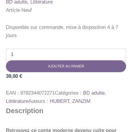
BD adulte
,
Littérature
Article Neuf
Disponible sur commande, mise à disposition 4 à 7
jours
quantité
de
PEAU
AJOUTER AU PANIER
D'HOMME
EDITION
39,00
€
LUXE
EAN :
9782344072271
Catégories :
BD adulte
,
Littérature
Auteurs :
HUBERT
,
ZANZIM
Description
Retrouvez ce conte moderne devenu culte pour