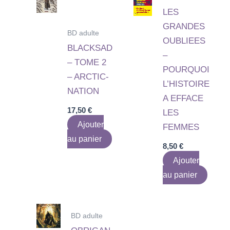
LES
GRANDES
BD adulte
OUBLIEES
BLACKSAD
–
– TOME 2
POURQUOI
– ARCTIC-
L’HISTOIRE
NATION
A EFFACE
17,50
€
LES
Ajouter
FEMMES
au panier
8,50
€
Ajouter
au panier
BD adulte