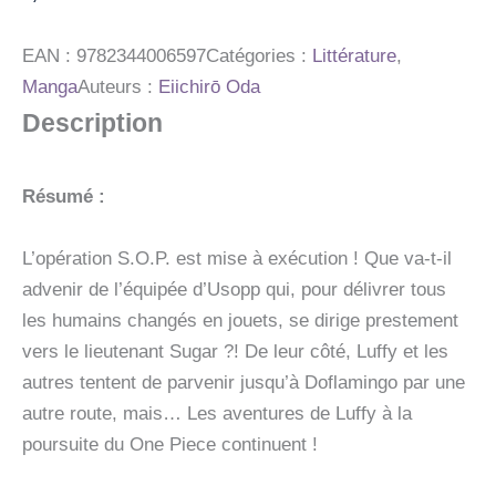
EDITION
ORIGINALE
-
EAN :
9782344006597
Catégories :
Littérature
,
TOME
Manga
Auteurs :
Eiichirō Oda
74
Description
-
JE
SERAI
TOUJOURS
Résumé :
A
TES
COTES
L’opération S.O.P. est mise à exécution ! Que va-t-il
advenir de l’équipée d’Usopp qui, pour délivrer tous
les humains changés en jouets, se dirige prestement
vers le lieutenant Sugar ?! De leur côté, Luffy et les
autres tentent de parvenir jusqu’à Doflamingo par une
autre route, mais… Les aventures de Luffy à la
poursuite du One Piece continuent !