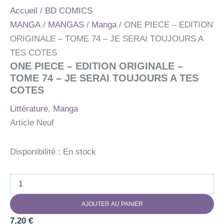
Accueil
/
BD COMICS
MANGA
/
MANGAS
/
Manga
/ ONE PIECE – EDITION
ORIGINALE – TOME 74 – JE SERAI TOUJOURS A
TES COTES
ONE PIECE – EDITION ORIGINALE –
TOME 74 – JE SERAI TOUJOURS A TES
COTES
Littérature
,
Manga
Article Neuf
Disponibilité :
En stock
quantité
de
ONE
AJOUTER AU PANIER
PIECE
-
7,20
€