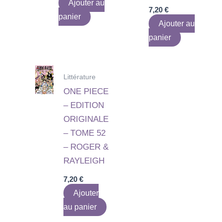
Ajouter au
7,20
€
panier
Ajouter au
panier
Littérature
ONE PIECE
– EDITION
ORIGINALE
– TOME 52
– ROGER &
RAYLEIGH
7,20
€
Ajouter
au panier