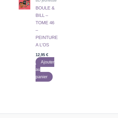
BD jeunesse
BOULE &
BILL –
TOME 46
–
PEINTURE
A L’OS
12,95
€
Ajouter
au
panier