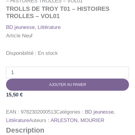
– HISTOIRES TROLLES – VOL01
TROLLS DE TROY T01 – HISTOIRES
TROLLES – VOL01
BD jeunesse
,
Littérature
Article Neuf
Disponibilité :
En stock
quantité
de
TROLLS
AJOUTER AU PANIER
DE
TROY
15,50
€
T01
-
HISTOIRES
EAN :
9782302000513
Catégories :
BD jeunesse
,
TROLLES
Littérature
Auteurs :
ARLESTON
,
MOURIER
-
Description
VOL01