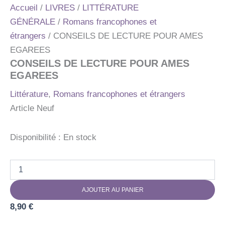
Accueil
/
LIVRES
/
LITTÉRATURE
GÉNÉRALE
/
Romans francophones et
étrangers
/ CONSEILS DE LECTURE POUR AMES
EGAREES
CONSEILS DE LECTURE POUR AMES
EGAREES
Littérature
,
Romans francophones et étrangers
Article Neuf
Disponibilité :
En stock
quantité
de
CONSEILS
AJOUTER AU PANIER
DE
LECTURE
8,90
€
POUR
AMES