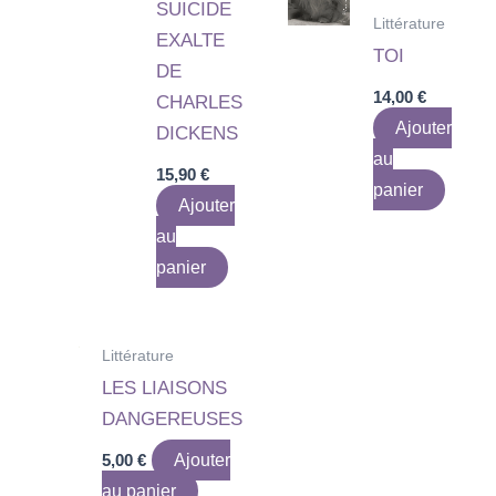
SUICIDE
Littérature
EXALTE
TOI
DE
14,00
€
CHARLES
Ajouter
DICKENS
au
15,90
€
panier
Ajouter
au
panier
Littérature
LES LIAISONS
DANGEREUSES
5,00
€
Ajouter
au panier