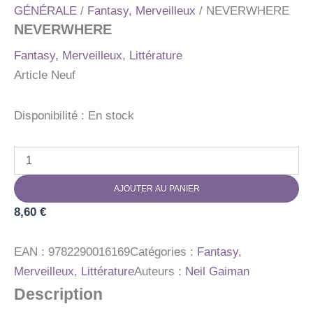
GÉNÉRALE
/
Fantasy, Merveilleux
/ NEVERWHERE
NEVERWHERE
Fantasy, Merveilleux
,
Littérature
Article Neuf
Disponibilité :
En stock
quantité
de
NEVERWHERE
AJOUTER AU PANIER
8,60
€
EAN :
9782290016169
Catégories :
Fantasy,
Merveilleux
,
Littérature
Auteurs :
Neil Gaiman
Description