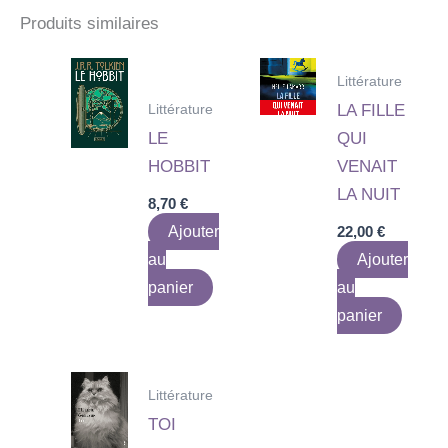
Produits similaires
Littérature
Littérature
LA FILLE
LE
QUI
HOBBIT
VENAIT
LA NUIT
8,70
€
Ajouter
22,00
€
au
Ajouter
panier
au
panier
Littérature
TOI