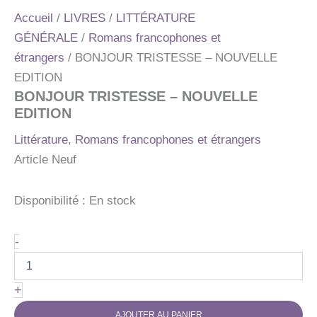
Accueil
/
LIVRES
/
LITTÉRATURE
GÉNÉRALE
/
Romans francophones et
étrangers
/ BONJOUR TRISTESSE – NOUVELLE
EDITION
BONJOUR TRISTESSE – NOUVELLE
EDITION
Littérature
,
Romans francophones et étrangers
Article Neuf
Disponibilité :
En stock
quantité
-
de
BONJOUR
TRISTESSE
+
-
NOUVELLE
AJOUTER AU PANIER