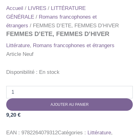
Accueil
/
LIVRES
/
LITTÉRATURE
GÉNÉRALE
/
Romans francophones et
étrangers
/ FEMMES D’ETE, FEMMES D’HIVER
FEMMES D’ETE, FEMMES D’HIVER
Littérature
,
Romans francophones et étrangers
Article Neuf
Disponibilité :
En stock
quantité
de
FEMMES
AJOUTER AU PANIER
D'ETE,
FEMMES
9,20
€
D'HIVER
EAN :
9782264079312
Catégories :
Littérature
,