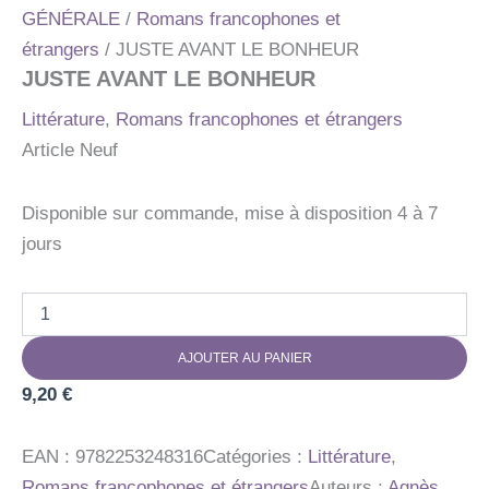
GÉNÉRALE
/
Romans francophones et
étrangers
/ JUSTE AVANT LE BONHEUR
JUSTE AVANT LE BONHEUR
Littérature
,
Romans francophones et étrangers
Article Neuf
Disponible sur commande, mise à disposition 4 à 7
jours
quantité
de
JUSTE
AJOUTER AU PANIER
AVANT
LE
9,20
€
BONHEUR
EAN :
9782253248316
Catégories :
Littérature
,
Romans francophones et étrangers
Auteurs :
Agnès