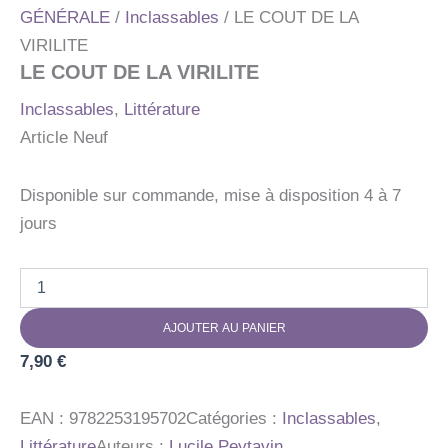
GÉNÉRALE
/
Inclassables
/ LE COUT DE LA
VIRILITE
LE COUT DE LA VIRILITE
Inclassables
,
Littérature
Article Neuf
Disponible sur commande, mise à disposition 4 à 7
jours
quantité
de
LE
AJOUTER AU PANIER
COUT
DE
7,90
€
LA
VIRILITE
EAN :
9782253195702
Catégories :
Inclassables
,
Littérature
Auteurs :
Lucile Peytavin