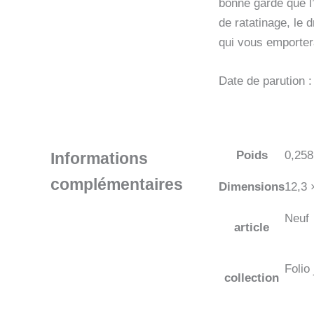
bonne garde que l’
de ratatinage, le 
qui vous emportera
Date de parution 
Poids
0,258
Informations
complémentaires
Dimensions
12,3 
Neuf
article
Folio 
collection