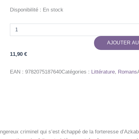
Disponibilité :
En stock
quantité
de
HARRY
AJOUTER AU
POTTER
-
11,90
€
III
-
HARRY
EAN :
9782075187640
Catégories :
Littérature
,
Romans
POTTER
ET
LE
PRISONNIER
D'AZKABAN
angereux criminel qui s’est échappé de la forteresse d’Azka