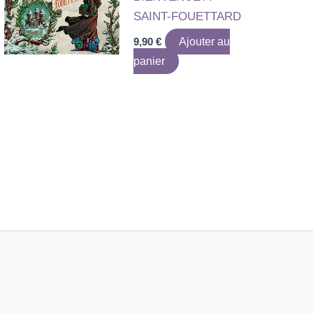
SAINT-FOUETTARD
9,90
€
Ajouter au
panier