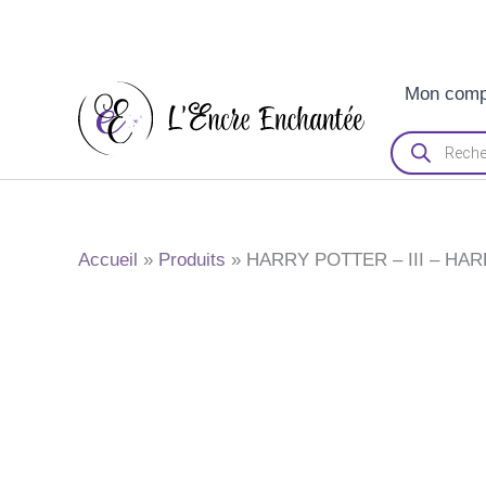
Aller
Mon comp
au
contenu
Recherche
de
produits
Accueil
Produits
HARRY POTTER – III – HA