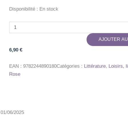
Disponibilité :
En stock
quantité
de
BLOC
AJOUTER AU
ACTIV
120
6,90
€
JEUX
PR
SAMUSER
EAN :
9782244890180
Catégories :
Littérature
,
Loisirs, 
Rose
: 01/06/2025