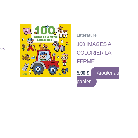
Littérature
100 IMAGES A
ES
COLORIER LA
FERME
5,90
€
Ajouter au
panier