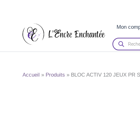
Aller
Mon comp
au
contenu
Recherche
de
produits
Accueil
Produits
BLOC ACTIV 120 JEUX PR