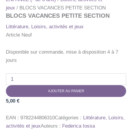
jeux
/ BLOCS VACANCES PETITE SECTION
BLOCS VACANCES PETITE SECTION
Littérature
,
Loisirs, activités et jeux
Article Neuf
Disponible sur commande, mise à disposition 4 à 7
jours
quantité
de
BLOCS
AJOUTER AU PANIER
VACANCES
PETITE
5,00
€
SECTION
EAN :
9782244806310
Catégories :
Littérature
,
Loisirs,
activités et jeux
Auteurs :
Federica Iossa