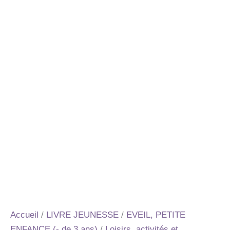
Accueil
/
LIVRE JEUNESSE
/
EVEIL, PETITE
ENFANCE (- de 3 ans)
/
Loisirs, activités et