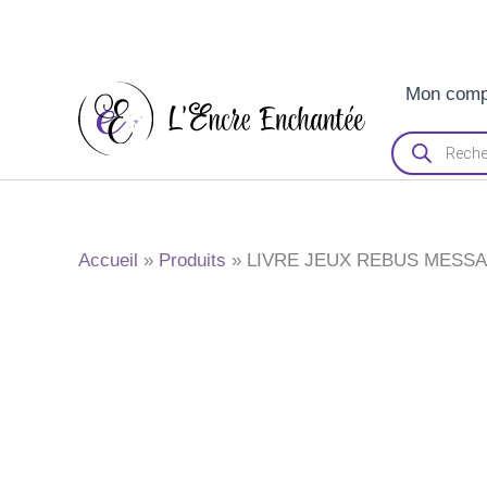
Aller
Mon comp
au
contenu
Recherche
de
produits
Accueil
Produits
LIVRE JEUX REBUS MESS