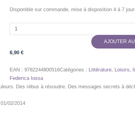
Disponible sur commande, mise à disposition 4 à 7 jour
quantité
de
LIVRE
AJOUTER AU
JEUX
REBUS
6,90
€
MESSAGES
SECR
EAN :
9782244800516
Catégories :
Littérature
,
Loisirs, 
Federica Iossa
ouleurs. Des rébus à résoudre, Des messages secrets à déc
: 01/02/2014